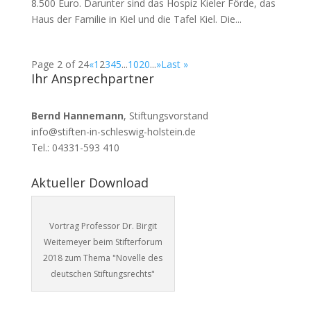
8.500 Euro. Darunter sind das Hospiz Kieler Förde, das
Haus der Familie in Kiel und die Tafel Kiel. Die...
Page 2 of 24
«
1
2
3
4
5
...
10
20
...
»
Last »
Ihr Ansprechpartner
Bernd Hannemann
, Stiftungsvorstand
info@stiften-in-schleswig-holstein.de
Tel.: 04331-593 410
Aktueller Download
Vortrag Professor Dr. Birgit
Weitemeyer beim Stifterforum
2018 zum Thema "Novelle des
deutschen Stiftungsrechts"