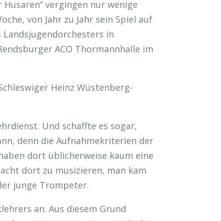
er Husaren“ vergingen nur wenige
che, von Jahr zu Jahr sein Spiel auf
s Landsjugendorchesters in
er Rendsburger ACO Thormannhalle im
 Schleswiger Heinz Wüstenberg-
hrdienst. Und schaffte es sogar,
ann, denn die Aufnahmekriterien der
haben dort üblicherweise kaum eine
emacht dort zu musizieren, man kam
 der junge Trompeter.
iklehrers an. Aus diesem Grund