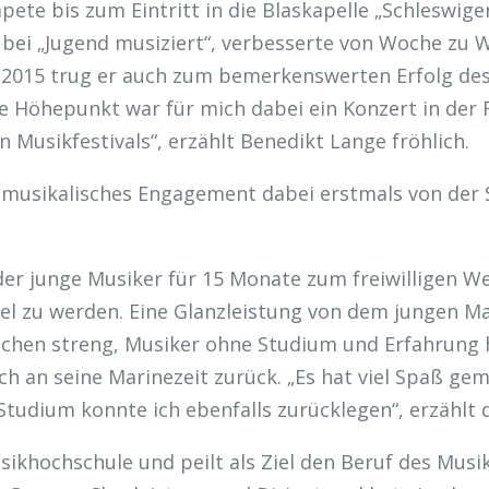
ete bis zum Eintritt in die Blaskapelle „Schleswig
bei „Jugend musiziert“, verbesserte von Woche zu Wo
 2015 trug er auch zum bemerkenswerten Erfolg de
ute Höhepunkt war für mich dabei ein Konzert in d
 Musikfestivals“, erzählt Benedikt Lange fröhlich.
 musikalisches Engagement dabei erstmals von der
der junge Musiker für 15 Monate zum freiwilligen We
iel zu werden. Eine Glanzleistung von dem jungen M
ochen streng, Musiker ohne Studium und Erfahrung 
ch an seine Marinezeit zurück. „Es hat viel Spaß g
 Studium konnte ich ebenfalls zurücklegen“, erzählt
usikhochschule und peilt als Ziel den Beruf des Mus