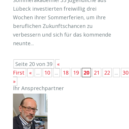
Sommerakademie! 35 Jugendliche aus
Lübeck investierten freiwillig drei
Wochen ihrer Sommerferien, um ihre
beruflichen Zukunftschancen zu
verbessern und sich für das kommende
neunte...
Seite 20 von 39
«
First
«
...
10
...
18
19
20
21
22
...
30
»
Ihr Ansprechpartner