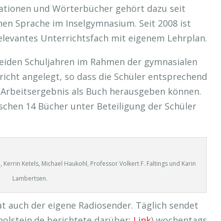
ationen und Wörterbücher gehört dazu seit
hen Sprache im Inselgymnasium. Seit 2008 ist
rrelevantes Unterrichtsfach mit eigenem Lehrplan.
 beiden Schuljahren im Rahmen der gymnasialen
richt angelegt, so dass die Schüler entsprechend
 Arbeitsergebnis als Buch herausgeben können.
schen 14 Bücher unter Beteiligung der Schüler
 Kerrin Ketels, Michael Haukohl, Professor Volkert F. Faltings und Karin
Lambertsen.
t auch der eigene Radiosender. Täglich sendet
-holstein.de berichtete darüber:
Link
) wochentags