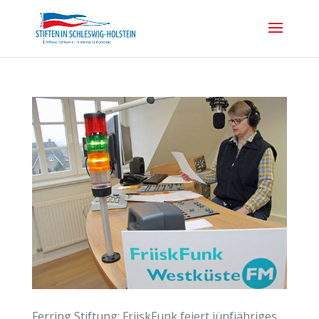
Ferring Stiftung: FriiskFunk feiert jünfjähriges