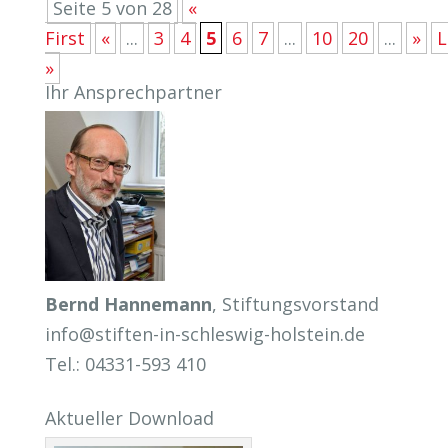
Seite 5 von 28
«
First
«
...
3
4
5
6
7
...
10
20
...
»
L
»
Ihr Ansprechpartner
Bernd Hannemann
, Stiftungsvorstand
info@stiften-in-schleswig-holstein.de
Tel.: 04331-593 410
Aktueller Download