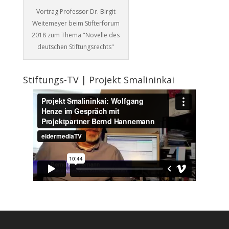
Vortrag Professor Dr. Birgit
Weitemeyer beim Stifterforum
2018 zum Thema "Novelle des
deutschen Stiftungsrechts"
Stiftungs-TV | Projekt Smalininkai