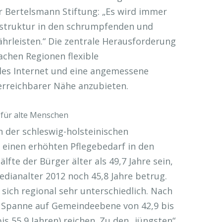
r Bertelsmann Stiftung: „Es wird immer
rastruktur in den schrumpfenden und
hrleisten.“ Die zentrale Herausforderung
achen Regionen flexible
les Internet und eine angemessene
erreichbarer Nähe anzubieten.
für alte Menschen
 der schleswig-holsteinischen
einen erhöhten Pflegebedarf in den
fte der Bürger älter als 49,7 Jahre sein,
ianalter 2012 noch 45,8 Jahre betrug.
sich regional sehr unterschiedlich. Nach
 Spanne auf Gemeindeebene von 42,9 bis
bis 55,9 Jahren) reichen. Zu den „jüngsten“