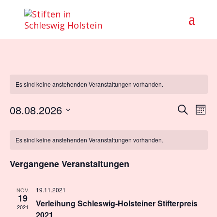
Es sind keine anstehenden Veranstaltungen vorhanden.
Verans
Ver
08.08.2026
Suche
Mona
Ans
Suche
Datum
Nav
Kalender
und
wählen.
von
Es sind keine anstehenden Veranstaltungen vorhanden.
Ansich
Veranstaltungen
Naviga
Vergangene Veranstaltungen
19.11.2021
NOV.
19
Verleihung Schleswig-Holsteiner Stifterpreis
2021
2021